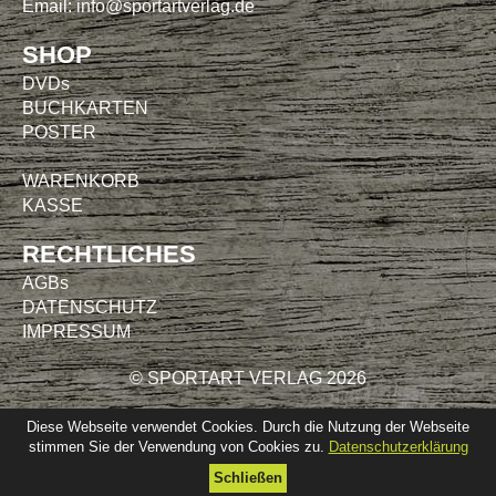
Email:
info@sportartverlag.de
SHOP
DVDs
BUCHKARTEN
POSTER
WARENKORB
KASSE
RECHTLICHES
AGBs
DATENSCHUTZ
IMPRESSUM
© SPORTART VERLAG 2026
Diese Webseite verwendet Cookies. Durch die Nutzung der Webseite
stimmen Sie der Verwendung von Cookies zu.
Datenschutzerklärung
Schließen