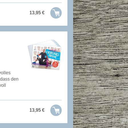
13,95
€
olles
 dass den
oll
13,95
€