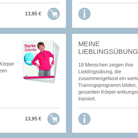
13,95
€
MEINE
LIEBLINGSÜBUNG
Körper
18 Menschen zeigen ihre
tzen
Lieblingsübung, die
zusammengefasst ein wertv
Trainingsprogramm bilden,
gesamten Körper wirkungsv
trainiert.
13,95
€