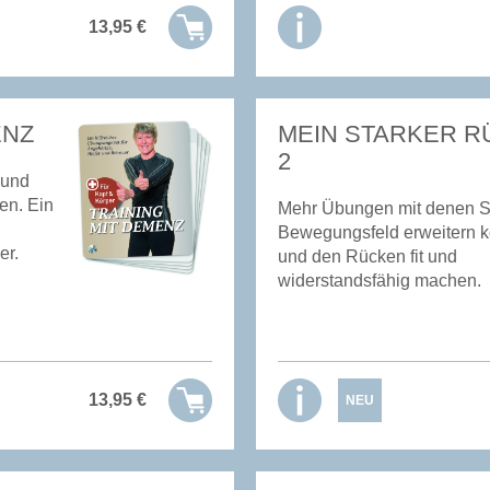
13,95
€
ENZ
MEIN STARKER 
2
 und
en. Ein
Mehr Übungen mit denen Si
Bewegungsfeld erweitern 
er.
und den Rücken fit und
widerstandsfähig machen.
13,95
€
NEU