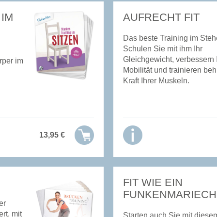
 IM
AUFRECHT FIT
Das beste Training im Steh
Schulen Sie mit ihm Ihr
Gleichgewicht, verbessern 
rper im
Mobilität und trainieren be
Kraft Ihrer Muskeln.
13,95
€
FIT WIE EIN
FUNKENMARIEC
er
rt, mit
Starten auch Sie mit diese