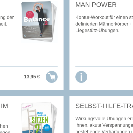
MAN POWER
ng der
Kontur-Workout für einen s
eit.
definierten Männerkörper +
Liegestütz-Übungen.
13,95
€
 IM
SELBST-HILFE-TR
Wirkungsvolle Übungen er
Ihnen, akute Verspannunge
chen
bestehende Verhärtungen 
ungen