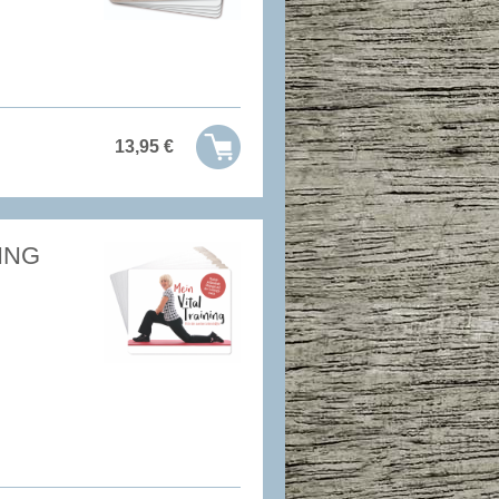
13,95
€
ING