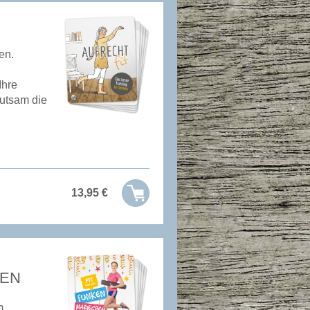
en.
Ihre
hutsam die
13,95
€
HEN
m