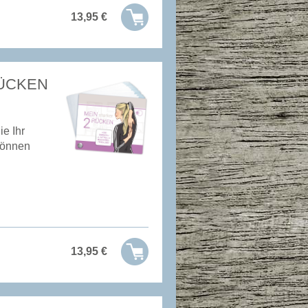
13,95
€
RÜCKEN
e Ihr
können
13,95
€