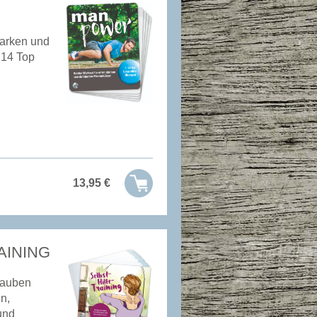
tarken und
 14 Top
13,95
€
AINING
lauben
n,
und