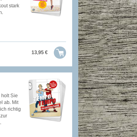
out stark
n.
13,95
€
 holt Sie
l ab. Mit
ch richtig
zur
.