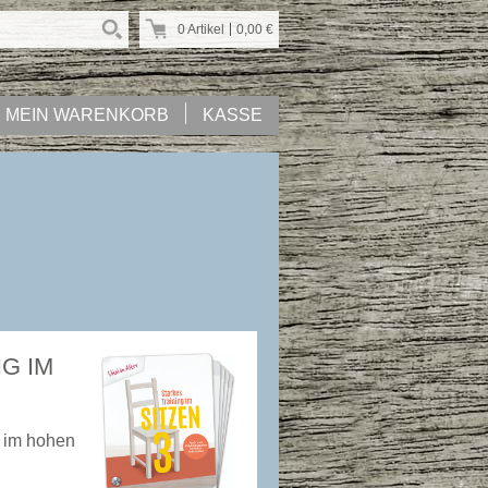
0 Artikel
0,00
€
MEIN WARENKORB
KASSE
G IM
n im hohen