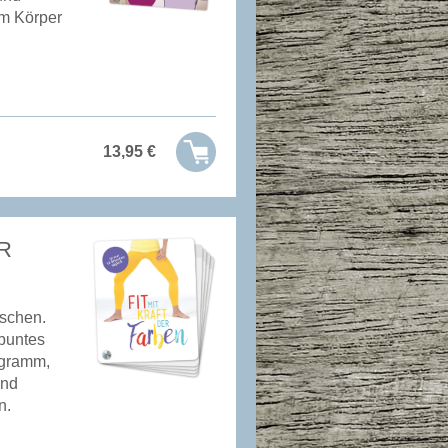
m Körper
13,95
€
R
schen.
 buntes
ogramm,
und
n.