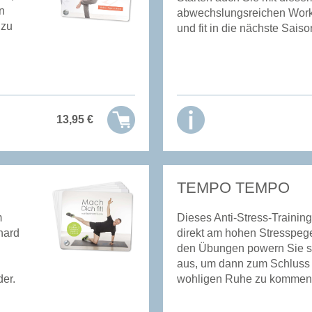
n
abwechslungsreichen Work
 zu
und fit in die nächste Saiso
13,95
€
TEMPO TEMPO
m
Dieses Anti-Stress-Training
hard
direkt am hohen Stresspege
den Übungen powern Sie si
aus, um dann zum Schluss 
er.
wohligen Ruhe zu kommen