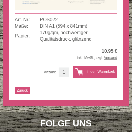
Art.-Nr.:
POS022
Maße:
DIN A1 (594 x 841mm)
170g/qm, hochwertiger
Papier:
Qualitätsdruck, glänzend
10,95
€
inkl. MwSt., zzgl.
Versand
Anzahl:
Zurück
FOLGE UNS