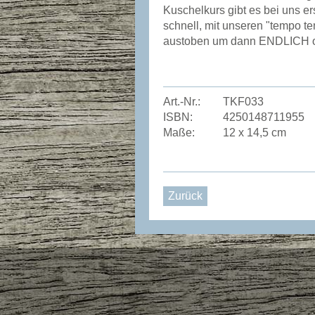
Kuschelkurs gibt es bei uns er
schnell, mit unseren "tempo te
austoben um dann ENDLICH off
Art.-Nr.:
TKF033
ISBN:
4250148711955
Maße:
12 x 14,5 cm
Zurück