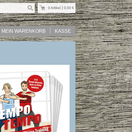
0 Artikel
0,00
€
MEIN WARENKORB
KASSE