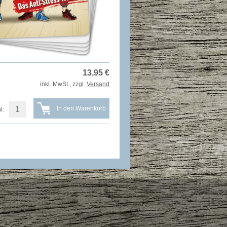
13,95
€
inkl. MwSt., zzgl.
Versand
l: