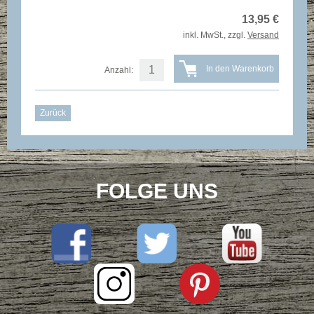
13,95
€
inkl. MwSt., zzgl.
Versand
Anzahl:
Zurück
FOLGE UNS