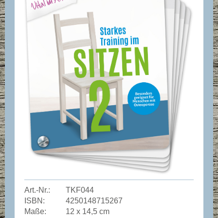
Art.-Nr.:
TKF044
ISBN:
4250148715267
Maße:
12 x 14,5 cm