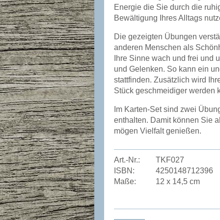
Energie die Sie durch die ru
Bewältigung Ihres Alltags nutz
Die gezeigten Übungen verstär
anderen Menschen als Schön
Ihre Sinne wach und frei und u
und Gelenken. So kann ein ung
stattfinden. Zusätzlich wird Ih
Stück geschmeidiger werden 
Im Karten-Set sind zwei Übu
enthalten. Damit können Sie 
mögen Vielfalt genießen.
Art.-Nr.:
TKF027
ISBN:
4250148712396
Maße:
12 x 14,5 cm