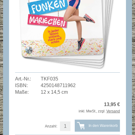
Art.-Nr.:
TKF035
ISBN:
4250148711962
Maße:
12 x 14,5 cm
13,95
€
inkl. MwSt., zzgl.
Versand
Anzahl: