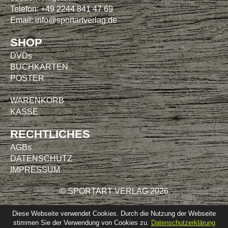
Telefon: +49 2244 841 47 69
Email:
info@sportartverlag.de
SHOP
DVDs
BUCHKARTEN
POSTER
WARENKORB
KASSE
RECHTLICHES
AGBs
DATENSCHUTZ
IMPRESSUM
© SPORTART VERLAG 2026
Diese Webseite verwendet Cookies. Durch die Nutzung der Webseite
stimmen Sie der Verwendung von Cookies zu.
Datenschutzerklärung