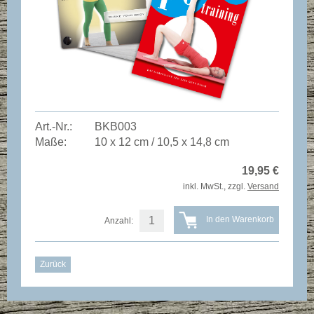
Art.-Nr.:
BKB003
Maße:
10 x 12 cm / 10,5 x 14,8 cm
19,95
€
inkl. MwSt., zzgl.
Versand
Anzahl:
Zurück