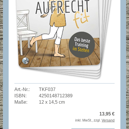
Art.-Nr.:
TKF037
ISBN:
4250148712389
Maße:
12 x 14,5 cm
13,95
€
inkl. MwSt., zzgl.
Versand